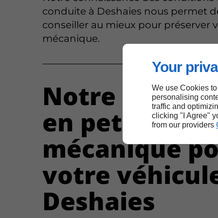
conduite à Deshaies nous permet d
conseiller au mieux pour préserver 
mécanique.
Your priva
Notre experti
We use Cookies to
personalising conte
traffic and optimizi
en petite
clicking "I Agree" 
from our providers
mécanique po
votre véhicul
Deshaies