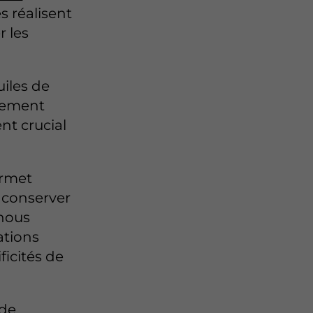
s réalisent
r les
uiles de
usement
nt crucial
ermet
 conserver
nous
ations
ficités de
 de