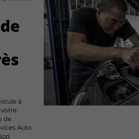
 de
rès
hicule à
 votre
s de
vices Auto
sion