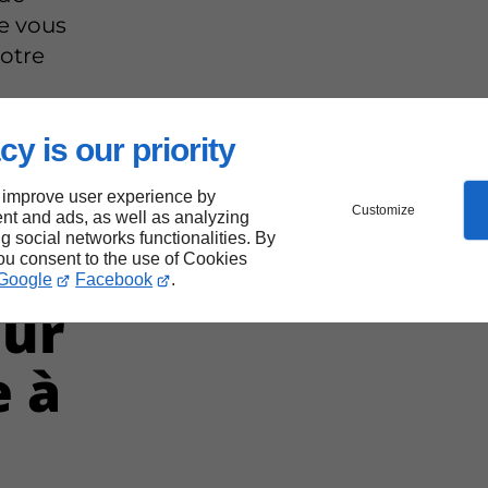
e vous
votre
cy is our priority
se
 improve user experience by
Customize
nt and ads, as well as analyzing
ng social networks functionalities. By
you consent to the use of Cookies
Google
Facebook
.
ur
e à