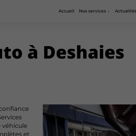
Accueil
Nos services
Actualité
uto à Deshaies
 confiance
Services
 véhicule
mplètes et