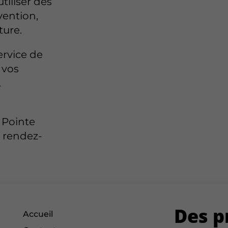
iliser des
vention,
ture.
ervice de
 vos
.
 Pointe
z rendez-
Des p
Accueil