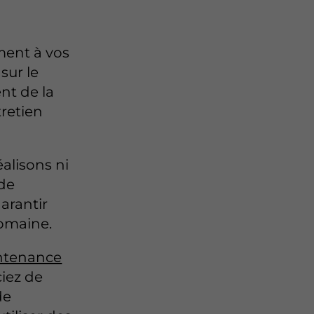
ment à vos
sur le
nt de la
tretien
alisons ni
 de
arantir
domaine.
ntenance
iez de
de