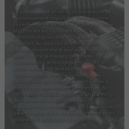
Juin 2026
La possession d'un véhicule représente un
investissement important. Pour préserver
sa performance, sa fiabilité et, surtout, votre
sécurité sur les routes antillaises, un
entretien régulier et méthodique est
impératif. Au-delà des pneumatiques,
considérés comme le seul point de contact
avec la route, la mécanique interne
nécessite une attention particulière. Cet
article explore les gestes d’entretien
fondamentaux, comme la vidange, les
vérifications des freins, et le contrôle de la
batterie, qui garantissent la pérennité de
votre automobile. Le respect d'un planning
de maintenance, réalisé par des
professionnels compétents, est la meilleure
garantie pour éviter les désagréments et les
réparations coûteuses à long terme.