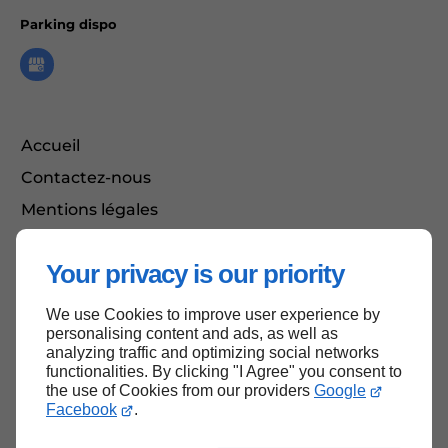
Parking dispo
Accueil
Contactez-nous
Mentions légales
Plan du site
Your privacy is our priority
We use Cookies to improve user experience by
Haut de page
personalising content and ads, as well as
analyzing traffic and optimizing social networks
functionalities. By clicking "I Agree" you consent to
the use of Cookies from our providers
Google
Facebook
.