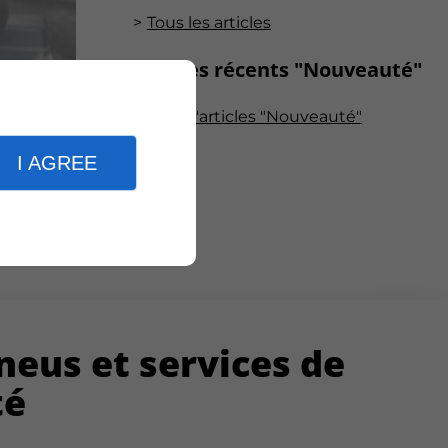
Tous les articles
Articles récents "Nouveauté"
 nos
Plus d'articles "Nouveauté"
atiques
I AGREE
e.
neus
et services de
té