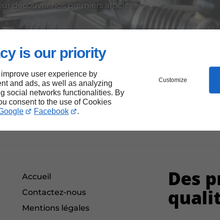
r découvrir nos premiers articles !
cy is our priority
 notre site permet à chacun d’accéder plus facilement à
 le rendre plus inclusif, en respectant les meilleures pr
ter pleinement.
 improve user experience by
Customize
nt and ads, as well as analyzing
isé notre site pour réduire notre empreinte numériqu
ng social networks functionalities. By
you consent to the use of Cookies
allier performance, responsabilité et accessibilité.
Google
Facebook
.
Des p
Accueil
quali
Contactez-nous
Mentions légales