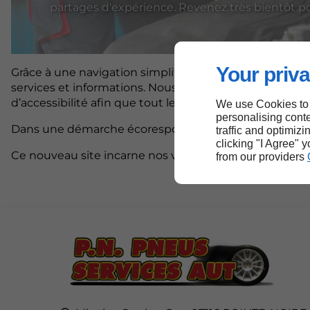
partages d'expérience. Revenez très bientôt pou
Your priva
Grâce à une navigation simplifiée et un design épuré,
services et informations. Nous avons également veillé à
d’accessibilité afin que tout le monde puisse en profi
We use Cookies to
personalising conte
Dans une démarche écoresponsable, nous avons optim
traffic and optimizi
clicking "I Agree" 
Ce nouveau site incarne nos valeurs et notre volonté d’
from our providers