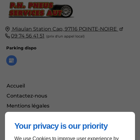
Miaulan Station Cap,
97116
POINTE-NOIRE
09 74 56 41 51
Parking dispo
Accueil
Contactez-nous
Mentions légales
Plan du site
Your privacy is our priority
We use Cookies to improve user experience by